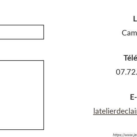
L
Cam
Tél
07.72
E-
latelierdecl
https://www.jes